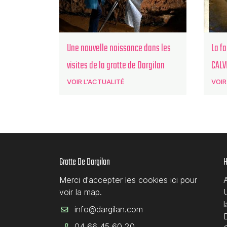
Une nouvelle naissance dans les
La f
visites de la grotte de Dargilan
CALVE
VOIR L'ACTUALITÉ
VOIR
Grotte De Dargilan
H
Merci d'accepter les cookies
ici
pour
voir la map.
D
04 66 45 60 20