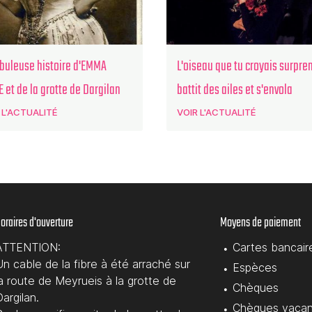
abuleuse histoire d'EMMA
L'oiseau que tu croyais surpre
 et de la grotte de Dargilan
battit des ailes et s'envola
 L'ACTUALITÉ
VOIR L'ACTUALITÉ
oraires d'ouverture
Moyens de paiement
ATTENTION:
Cartes bancair
Un cable de la fibre à été arraché sur
Espèces
la route de Meyrueis à la grotte de
Chèques
argilan.
Chèques vaca