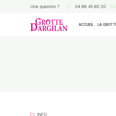
Une question ?
04 66 45 60 20
La Grotte de Dargilan
48150 MEYRUEIS
04 66 45 60 20
ACCUEIL
LA GROTT
Adresse email de réception

INFO
