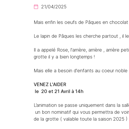
Recopier le code ci-contre

21/04/2025

Rafraîchir le captcha

Mais enfin les oeufs de Pâques en chocolat ont
En cochant cette case, vous consentez à recevoir nos propositions
commerciales à l'adresse email indiqué ci-dessus. Vous pouvez vous 
Le lapin de Pâques les cherche partout , il le
à tout moment en utilisant
le formulaire de désinscription
.
Il a appelé Rose, l'arrière, arrière , arrière 
Inscription
grotte il y a bien longtemps !
Mais elle a besoin d'enfants au coeur noble e
VENEZ L'AIDER
le 20 et 21 Avril à 14h
L’animation se passe uniquement dans la sal
un bon nominatif qui vous permettra de voir
de la grotte ( valable toute la saison 2025 )