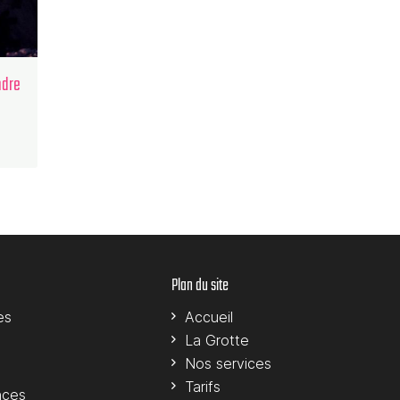
ndre
Plan du site
es
Accueil
La Grotte
Nos services
Tarifs
nces