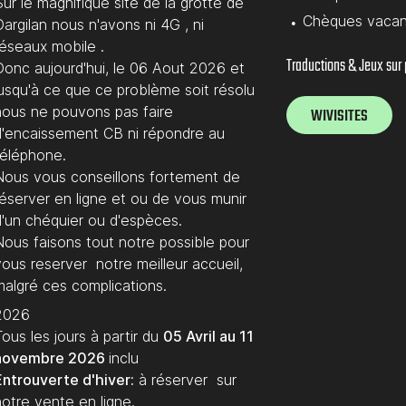
ur le magnifique site de la grotte de
Chèques vaca
argilan nous n'avons ni 4G , ni
réseaux mobile .
Traductions & Jeux sur
Donc aujourd'hui, le 06 Aout 2026 et
jusqu'à ce que ce problème soit résolu
nous ne pouvons pas faire
WIVISITES
d'encaissement CB ni répondre au
téléphone.
Nous vous conseillons fortement de
réserver en ligne et ou de vous munir
d'un chéquier ou d'espèces.
Nous faisons tout notre possible pour
vous reserver notre meilleur accueil,
malgré ces complications.
2026
ous les jours à partir du
05 Avril au 11
novembre 2026
inclu
Entrouverte d'hiver:
à réserver sur
notre vente en ligne.