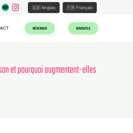
🇬🇧 Anglais
🇫🇷 Français
RÉSERVER
WIVISITES
TACT
aison et pourquoi augmentent-elles