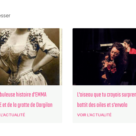
esser
abuleuse histoire d'EMMA
L'oiseau que tu croyais surpre
 et de la grotte de Dargilan
battit des ailes et s'envola
 L'ACTUALITÉ
VOIR L'ACTUALITÉ