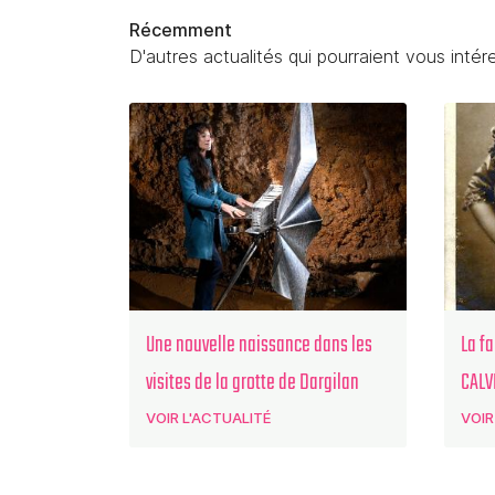
Récemment
D'autres actualités qui pourraient vous intér
Une nouvelle naissance dans les
La f
visites de la grotte de Dargilan
CALVE
VOIR L'ACTUALITÉ
VOIR