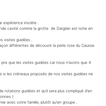
 expérience insolite .
nde cavité comme la grotte de Dargilan est riche en
désinscrire
s visites guidées .
açon différentes de découvrir la perle rose du Causse
rix que les visites guidées car nous n'avons que 4
me si les créneaux proposés de nos visites guidées ne
e rotations guidées et qu'il sera plus compliqué d'en
rsonnes )
mie avec votre famille, plutôt qu'en groupe .