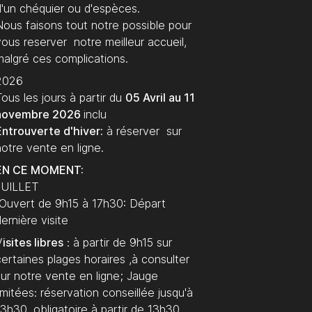
d'un chéquier ou d'espèces.
Nous faisons tout notre possible pour
vous reserver notre meilleur accueil,
malgré ces complications.
2026
ous les jours à partir du
05 Avril au 11
novembre 2026
inclu
Entrouverte d'hiver:
à réserver sur
notre vente en ligne.
EN CE MOMENT:
JUILLET
Ouvert de 9h15 à 17h30: Départ
dernière visite
V
isites libres
: à partir de 9h15 sur
certaines plages horaires ,à consulter
sur notre vente en ligne; Jauge
imitées: réservation conseillée jusqu'à
13h30, obligatoire à partir de 13h30