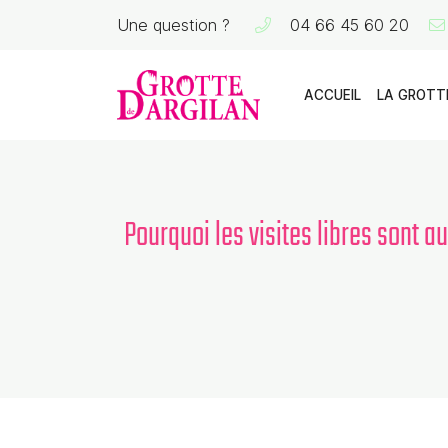
Une question ?
04 66 45 60 20
La Grotte de Dargilan
48150 MEYRUEIS
04 66 45 60 20
ACCUEIL
LA GROTT
Pourquoi les visites libres sont 
Adresse email de réception
