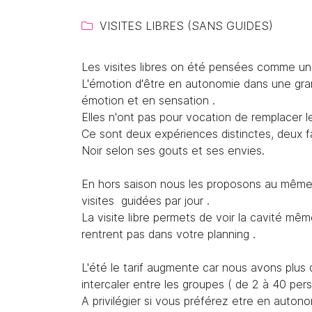
Recopier le code ci-contre

VISITES LIBRES (SANS GUIDES)

Rafraîchir le captcha

Les visites libres on été pensées comme une
En cochant cette case, vous consentez à recevoir nos propositions
L'émotion d'être en autonomie dans une gra
commerciales à l'adresse email indiqué ci-dessus. Vous pouvez vous 
à tout moment en utilisant
le formulaire de désinscription
.
émotion et en sensation .
Elles n'ont pas pour vocation de remplacer le
Inscription
Ce sont deux expériences distinctes, deux f
Noir selon ses gouts et ses envies.
En hors saison nous les proposons au même p
visites guidées par jour .
La visite libre permets de voir la cavité mê
rentrent pas dans votre planning .
L'été le tarif augmente car nous avons plus d
intercaler entre les groupes ( de 2 à 40 pe
A privilégier si vous préférez etre en autono