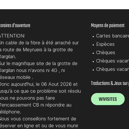
oraires d'ouverture
Moyens de paiement
ATTENTION:
Cartes bancair
Un cable de la fibre à été arraché sur
Espèces
la route de Meyrueis à la grotte de
Chèques
argilan.
Chèques vaca
ur le magnifique site de la grotte de
Chèques vaca
argilan nous n'avons ni 4G , ni
réseaux mobile .
Traductions & Jeux sur
Donc aujourd'hui, le 06 Aout 2026 et
jusqu'à ce que ce problème soit résolu
nous ne pouvons pas faire
WIVISITES
d'encaissement CB ni répondre au
téléphone.
Nous vous conseillons fortement de
réserver en ligne et ou de vous munir