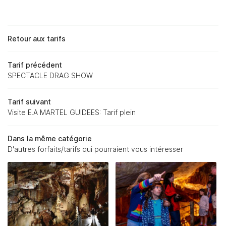
ACCUEIL
Retour aux tarifs
LA GROTTE
Tarif précédent
NOS SERVICES
SPECTACLE DRAG SHOW
TARIFS
Tarif suivant
Visite E.A MARTEL GUIDEES: Tarif plein
NFOS & ACTU'
Dans la même catégorie
OTOS & VIDÉOS
D'autres forfaits/tarifs qui pourraient vous intéresser
AVIS
CONTACT