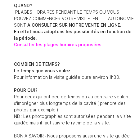
Rafraîchir le captcha

QUAND?
PLAGES HORAIRES PENDANT LE TEMPS OU VOUS
POUVEZ COMMENCER VOTRE VISITE EN AUTONOMIE
SONT
A CONSULTER SUR NOTRE VENTE EN LIGNE.
En effet nous adoptons les possibilités en fonction de
la période.
Consulter les plages horaires proposées
En cochant cette case, vous consentez à recevoir nos propositions commerciales à l'adre
indiqué ci-dessus. Vous pouvez vous désinscrire à tout moment en utilisant
le formulair
désinscription
.
COMBIEN DE TEMPS?
Inscription
Le temps que vous voulez
Pour information la visite guidée dure environ 1h30.
POUR QUI?
Pour ceux qui ont peu de temps ou au contraire veulent
s'imprégner plus longtemps de la cavité ( prendre des
photos par exemple )
NB : Les photographies sont autorisées pendant la visite
guidée mais il faut suivre le rythme de la visite.
BON A SAVOIR : Nous proposons aussi une visite guidée