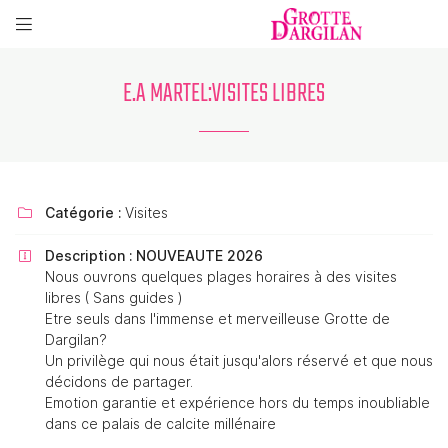

La Grotte de Dargilan
48150 MEYRUEIS
E.A MARTEL:VISITES LIBRES
04 66 45 60 20
Catégorie :
Visites

Description :
NOUVEAUTE 2026

Nous ouvrons quelques plages horaires à des visites
libres ( Sans guides )
Etre seuls dans l'immense et merveilleuse Grotte de
Dargilan?
Un privilège qui nous était jusqu'alors réservé et que nous
Adresse email de réception

décidons de partager.
Emotion garantie et expérience hors du temps inoubliable
Recopier le code ci-contre

dans ce palais de calcite millénaire