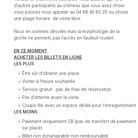
d'autres participants au créneau que vous avez choisi
vous pouvez nous appeler au 04 66 45 60 20 ou choisir
une plage horaire de visite libre.
En cochant cette case, vous consentez à recevoir nos propositions
Nous en sommes désolés mais la morphologie de la
commerciales à l'adresse email indiqué ci-dessus. Vous pouvez vous
désinscrire à tout moment en utilisant
le formulaire de désinscription
.
grotte ne permets pas l'accès en fauteuil roulant.
Inscription
EN CE MOMENT
ACHETER LES BILLETS EN LIGNE
LES PLUS
Être sûr d'obtenir une place
Visiter à l'heure souhaitée
Service gratuit : pas de frais de réservation
Pas d'attente avant la visite
Coupe file avec un espace dédié pour l'enregistrement
LES MOINS
Paiement uniquement CB (pas de transfert de paiement
sur place)
Billet non échangeable-non remboursable