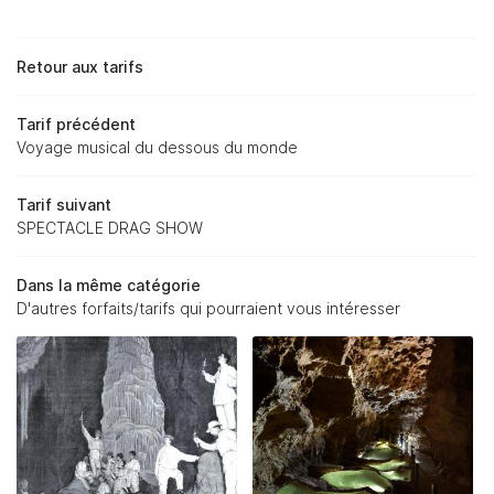
NOS SERVICES
Retour aux tarifs
TARIFS
Restez informés
Tarif précédent
NFOS & ACTU'
Voyage musical du dessous du monde
Inscription Newsletter
OTOS & VIDÉOS
Tarif suivant
SPECTACLE DRAG SHOW
RÉSERVER
AVIS
Dans la même catégorie
CONTACT
D'autres forfaits/tarifs qui pourraient vous intéresser
WIVISITES
🇬🇧 Anglais
🇫🇷 Français