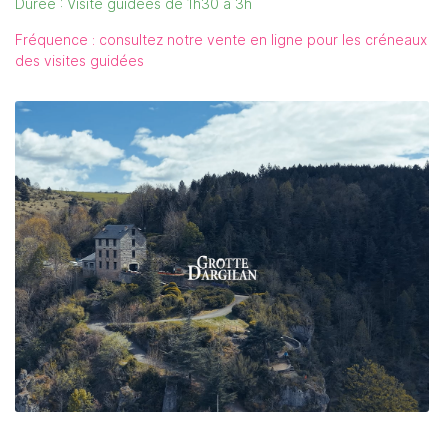
Durée : Visite guidées de 1h30 à 3h
Fréquence : consultez notre vente en ligne pour les créneaux
des visites guidées
Une question ?
04 66 45 60 
ACCUEIL
LA GROTTE
Rejoignez-nous :