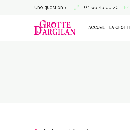
Une question ?
04 66 45 60 20
La Grotte de Dargilan
48150 MEYRUEIS
04 66 45 60 20
ACCUEIL
LA GROTT
Adresse email de réception
