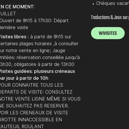
Chèques vaca
EN CE MOMENT:
JUILLET
Traductions & Jeux sur
Ouvert de 9h15 à 17h30: Départ
dernière visite
WIVISITES
V
isites libres
: à partir de 9h15 sur
certaines plages horaires ,à consulter
sur notre vente en ligne; Jauge
imitées: réservation conseillée jusqu'à
13h30, obligatoire à partir de 13h30
Visites guidées: plusieurs créneaux
ar jour à partir de 10h
POUR CONNAITRE TOUS LES
DEPARTS DE VISITE: CONSULTEZ
NOTRE VENTE LIGNE MÊME SI VOUS
NE SOUHAITEZ PAS RESERVER.
VOIR LES CRENEAUX DE VISITE
GROTTE INNACCESSIBLE EN
FAUTEUIL ROULANT