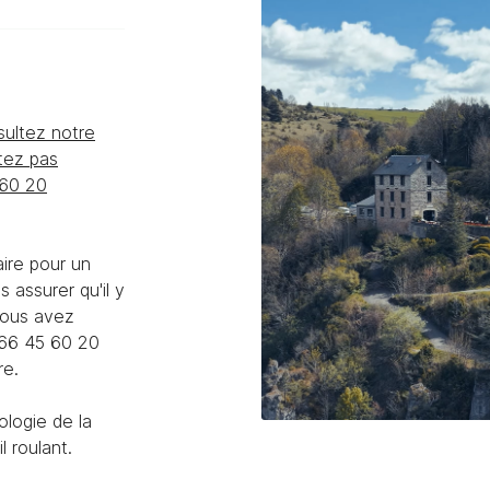
sultez notre
désinscrire
tez pas
 60 20
aire pour un
s assurer qu'il y
vous avez
 66 45 60 20
bre.
logie de la
 roulant.