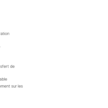
vation
r
sfert de
able
ement sur les