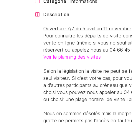
Catégorie :
Informations

Recopier le code ci-contre

Description :

Rafraîchir le captcha

Ouverture 7/7 du 5 avril au 11 novembre
En cochant cette case, vous consentez à recevoir nos propositions
Pour connaitre les départs de visite con
commerciales à l'adresse email indiqué ci-dessus. Vous pouvez vous 
à tout moment en utilisant
le formulaire de désinscription
.
vente en ligne (même si vous ne souhai
réserver) ou appelez nous au 04 66 45
Inscription
Voir le planning des visites
Selon la législation la visite ne peut se f
seul visiteur. Si c'est votre cas, pour vou
a d'autres participants au créneau que 
choisi vous pouvez nous appeler au 04
ou choisir une plage horaire de visite li
Nous en sommes désolés mais la morpho
grotte ne permets pas l'accès en fauteuil