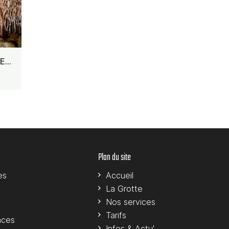
Visite E.A MARTEL GUIDEES: Tarif plein
Plan du site
es
Accueil
La Grotte
Nos services
Tarifs
nces
Infos & Actu'