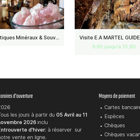
Boutiques Minéraux & Souvenirs
9.80 jusqu'à 15,80
oraires d'ouverture
Moyens de paiement
2026
Cartes bancair
ous les jours à partir du
05 Avril au 11
Espèces
novembre 2026
inclu
Chèques
Entrouverte d'hiver:
à réserver sur
Chèques vaca
notre vente en ligne.