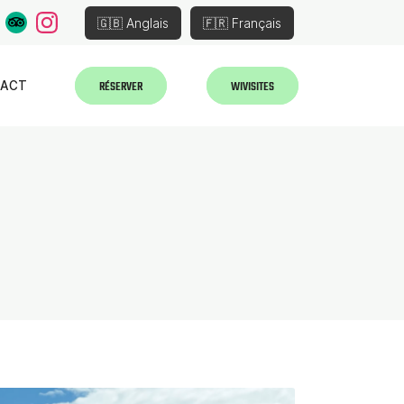
🇬🇧 Anglais
🇫🇷 Français
RÉSERVER
WIVISITES
TACT