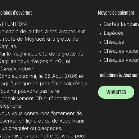
oraires d'ouverture
Moyens de paiement
ATTENTION:
Cartes bancair
Un cable de la fibre à été arraché sur
Espèces
la route de Meyrueis à la grotte de
Chèques
argilan.
Chèques vaca
ur le magnifique site de la grotte de
Chèques vaca
argilan nous n'avons ni 4G , ni
réseaux mobile .
Traductions & Jeux sur
Donc aujourd'hui, le 06 Aout 2026 et
jusqu'à ce que ce problème soit résolu
nous ne pouvons pas faire
WIVISITES
d'encaissement CB ni répondre au
téléphone.
Nous vous conseillons fortement de
réserver en ligne et ou de vous munir
d'un chéquier ou d'espèces.
Nous faisons tout notre possible pour