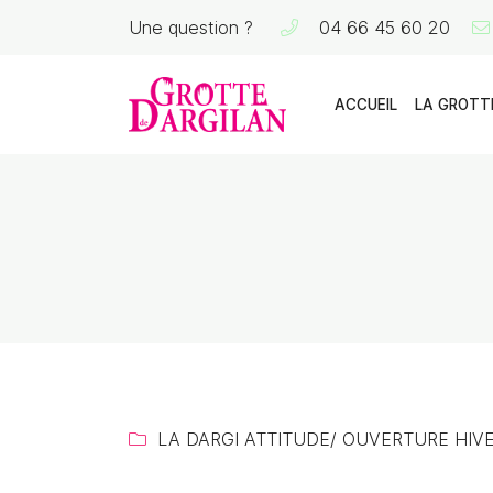
Une question ?
04 66 45 60 20
La Grotte de Dargilan
48150 MEYRUEIS
04 66 45 60 20
ACCUEIL
LA GROTT
Adresse email de réception

LA DARGI ATTITUDE
/ OUVERTURE HIV
