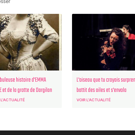
esser
abuleuse histoire d'EMMA
L'oiseau que tu croyais surpre
 et de la grotte de Dargilan
battit des ailes et s'envola
 L'ACTUALITÉ
VOIR L'ACTUALITÉ