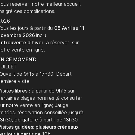
vous reserver notre meilleur accueil,
malgré ces complications.
2026
ous les jours à partir du
05 Avril au 11
novembre 2026
inclu
Entrouverte d'hiver:
à réserver sur
notre vente en ligne.
EN CE MOMENT:
JUILLET
Ouvert de 9h15 à 17h30: Départ
dernière visite
V
isites libres
: à partir de 9h15 sur
certaines plages horaires ,à consulter
sur notre vente en ligne; Jauge
imitées: réservation conseillée jusqu'à
13h30, obligatoire à partir de 13h30
Visites guidées: plusieurs créneaux
ar jour à partir de 10h