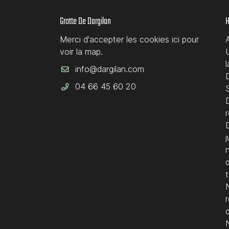
Grotte De Dargilan
H
Merci d'accepter les cookies
ici
pour
voir la map.
D
04 66 45 60 20
S
D