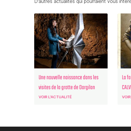
D'autres actualités qui pourraient vous intér
Une nouvelle naissance dans les
La f
visites de la grotte de Dargilan
CALVE
VOIR L'ACTUALITÉ
VOIR