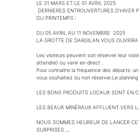
LE 31 MARS ET LE 01 AVRIL 2025
Recopier le code ci-contre

DERNIERES ENTROUVERTURES D'HIVER P
Rafraîchir le captcha
DU PRINTEMPS :

DU 05 AVRIL AU 11 NOVEMBRE 2025
En cochant cette case, vous consentez à recevoir nos propositions
commerciales à l'adresse email indiqué ci-dessus. Vous pouvez vous 
LA GROTTE DE DARGILAN VOUS OUVRIRA 
à tout moment en utilisant
le formulaire de désinscription
.
Les visiteurs peuvent soit réserver leur visi
Inscription
attendre) ou venir en direct .
Pour connaitre la fréquence des départs: un 
vous souhaitiez ou non réserver.
Le planning
LES BONS PRODUITS LOCAUX SONT EN C
LES BEAUX MINÉRAUX AFFLUENT VERS L
NOUS SOMMES HEUREUX DE LANCER CET
SURPRISES ...