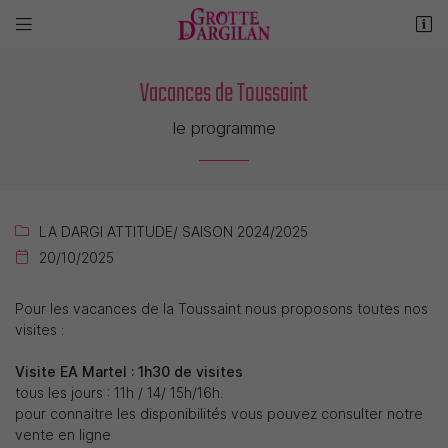


La Grotte de Dargilan
48150 MEYRUEIS
Vacances de Toussaint
04 66 45 60 20
le programme
LA DARGI ATTITUDE
/ SAISON 2024/2025

20/10/2025

Adresse email de réception

Pour les vacances de la Toussaint nous proposons toutes nos
visites :
Recopier le code ci-contre

Visite EA Martel : 1h30 de visites
tous les jours : 11h / 14/ 15h/16h.
Rafraîchir le captcha

pour connaitre les disponibilités vous pouvez consulter notre
vente en ligne