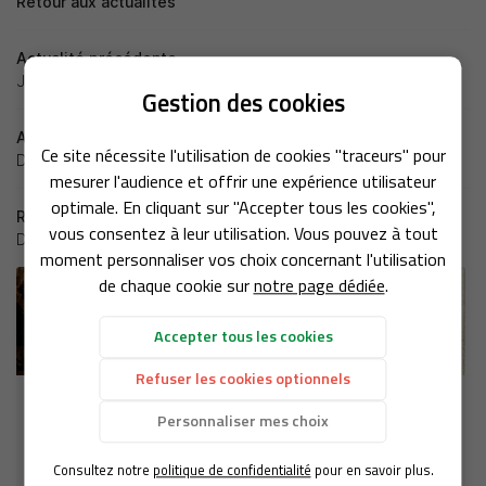
Retour aux actualités
04 66 45 60 
Actualité précédente
J MOINS 3 AVANT HALLOWEEN
Gestion des cookies
ACCUEIL
Actualité suivante
Ce site nécessite l'utilisation de cookies "traceurs" pour
DU DESSUS AU DESSOUS
LA GROTTE
mesurer l'audience et offrir une expérience utilisateur
Rejoignez-nous :
optimale. En cliquant sur "Accepter tous les cookies",
Récemment
NOS SERVICES
vous consentez à leur utilisation. Vous pouvez à tout
D'autres actualités qui pourraient vous intéresser
moment personnaliser vos choix concernant l'utilisation
TARIFS
de chaque cookie sur
notre page dédiée
.
Restez informés
Accepter tous les cookies
NFOS & ACTU'
Inscription Newsletter
Refuser les cookies optionnels
OTOS & VIDÉOS
Une nouvelle naissance dans les
La fabuleuse histoire d'EMMA CALVE
Personnaliser mes choix
visites de la grotte de Dargilan
et de la grotte de Dargilan
RÉSERVER
AVIS
VOIR L'ACTUALITÉ
VOIR L'ACTUALITÉ
Consultez notre
politique de confidentialité
pour en savoir plus.