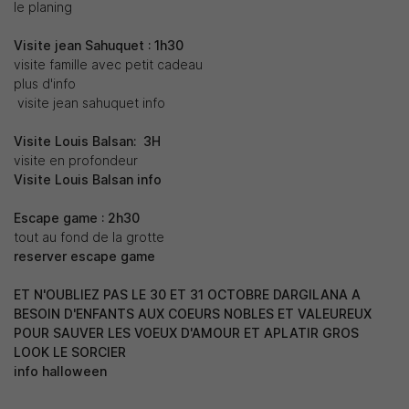
le planing
Visite jean Sahuquet : 1h30
visite famille avec petit cadeau
plus d'info
En cochant cette case, vous consentez à recevoir nos propositions
commerciales à l'adresse email indiqué ci-dessus. Vous pouvez vous
visite jean sahuquet info
désinscrire à tout moment en utilisant
le formulaire de désinscription
.
Visite Louis Balsan: 3H
Inscription
visite en profondeur
Visite Louis Balsan info
Escape game : 2h30
tout au fond de la grotte
reserver escape game
ET N'OUBLIEZ PAS LE 30 ET 31 OCTOBRE DARGILANA A
BESOIN D'ENFANTS AUX COEURS NOBLES ET VALEUREUX
POUR SAUVER LES VOEUX D'AMOUR ET APLATIR GROS
LOOK LE SORCIER
info halloween