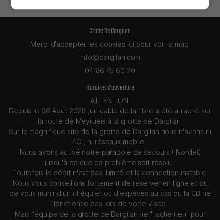
CONTACT
WIVISITES
Grotte De Dargilan
Merci d'accepter les cookies
ici
pour voir la map.
🇬🇧 Anglais
04 66 45 60 20
🇫🇷 Français
Horaires d'ouverture
ATTENTION:
Depuis le 06 Aout 2026 ,un cable de la fibre à été arraché sur
la route de Meyrueis à la grotte de Dargilan.
Sur le magnifique site de la grotte de Dargilan nous n'avons ni
4G , ni réseaux mobile .
Nous avons activé notre parabole de secours ( Nordet)
jusqu'à ce que ce problème soit résolu.
Toutefois le débit n'est pas illimité et la connection instable.
Nous vous conseillons fortement de réserver en ligne et ou
de vous munir d'un chéquier ou d'espèces au cas ou la CB ne
fonctionne pas lors de votre visite.
Mais l'équipe de la grotte de Dargilan ne " lache rien" pour