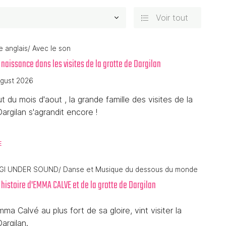
Voir tout

e anglais
/ Avec le son
naissance dans les visites de la grotte de Dargilan
désinscrire
gust 2026
 du mois d'aout , la grande famille des visites de la
argilan s'agrandit encore !
issance des visites libres ( en autonomie) au
E
 nous accueillons la naissance de la visite:
sical du dessous de la terre"
GI UNDER SOUND
/ Danse et Musique du dessous du monde
histoire d'EMMA CALVE et de la grotte de Dargilan
e dernière a le tempérament joyeux et artistique .
ma Calvé au plus fort de sa gloire, vint visiter la
 de Richard , musicien, vous découvrirez la
argilan.
artie de la cavité en musique .