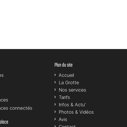
Plan du site
es
Accueil
La Grotte
Nos services
Tarifs
nces
Infos & Actu'
nces connectés
Photos & Vidéos
Avis
 place
Contact