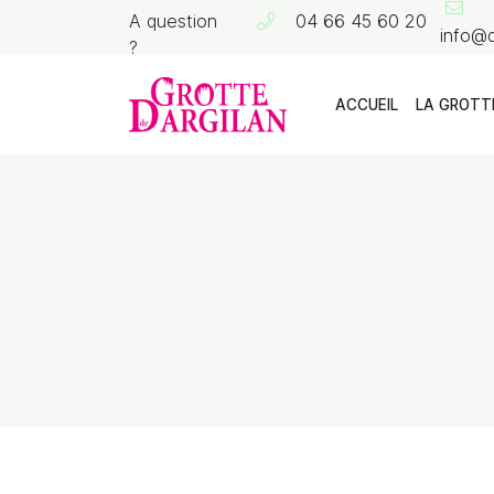
A question
04 66 45 60 20
?
La Grotte de Dargilan
48150 MEYRUEIS
04 66 45 60 20
ACCUEIL
LA GROTT
Adresse email de réception
