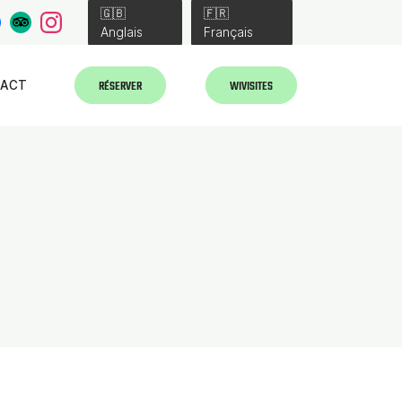
🇬🇧
🇫🇷
Anglais
Français
RÉSERVER
WIVISITES
TACT