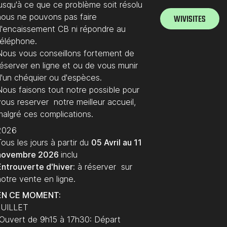
jusqu'à ce que ce problème soit résolu
 14,20
nous ne pouvons pas faire
WIVISITES
,80
d'encaissement CB ni répondre au
téléphone.
OUT:
Nous vous conseillons fortement de
7 euros
réserver en ligne et ou de vous munir
 15,40 euros
d'un chéquier ou d'espèces.
1 euros
Nous faisons tout notre possible pour
vous reserver notre meilleur accueil,
malgré ces complications.
2026
ous les jours à partir du
05 Avril au 11
novembre 2026
inclu
Entrouverte d'hiver:
à réserver sur
notre vente en ligne.
EN CE MOMENT:
JUILLET
Ouvert de 9h15 à 17h30: Départ