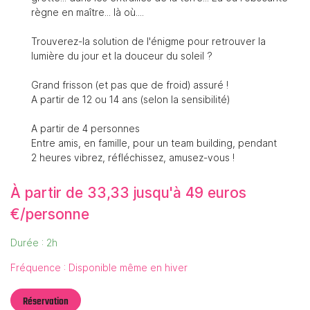
règne en maître... là où....
Trouverez-la solution de l'énigme pour retrouver la
lumière du jour et la douceur du soleil ?
En cochant cette case, vous consentez à recevoir nos propositions
commerciales à l'adresse email indiqué ci-dessus. Vous pouvez vous
désinscrire à tout moment en utilisant
le formulaire de désinscription
.
Grand frisson (et pas que de froid) assuré !
A partir de 12 ou 14 ans (selon la sensibilité)
Inscription
A partir de 4 personnes
Entre amis, en famille, pour un team building, pendant
2 heures vibrez, réfléchissez, amusez-vous !
À partir de 33,33 jusqu'à 49 euros
€/personne
Durée : 2h
Fréquence : Disponible même en hiver
Réservation