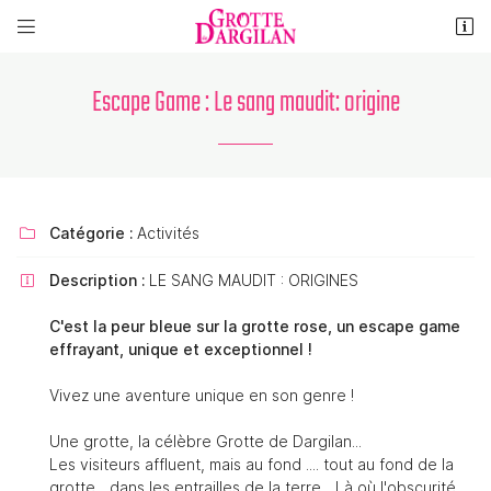


La Grotte de Dargilan
48150 MEYRUEIS
Escape Game : Le sang maudit: origine
04 66 45 60 20
Catégorie :
Activités

Description :
LE SANG MAUDIT : ORIGINES

C'est la peur bleue sur la grotte rose, un escape game
Adresse email de réception

effrayant, unique et exceptionnel !
Vivez une aventure unique en son genre !
Recopier le code ci-contre

Une grotte, la célèbre Grotte de Dargilan...
Rafraîchir le captcha

Les visiteurs affluent, mais au fond .... tout au fond de la
grotte... dans les entrailles de la terre... Là où l'obscurité