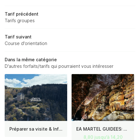
04 66 45 60 
Tarif précédent
Tarifs groupes
ACCUEIL
Tarif suivant
Course d'orientation
LA GROTTE
Rejoignez-nous :
Dans la même catégorie
NOS SERVICES
D'autres forfaits/tarifs qui pourraient vous intéresser
TARIFS
Restez informés
NFOS & ACTU'
Inscription Newsletter
OTOS & VIDÉOS
RÉSERVER
AVIS
Préparer sa visite & Infos pratiques
EA MARTEL GUIDEES: Code reduction
8,80 jusqu'à 14,20
CONTACT